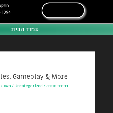
ילוג
התקשר
תוכן
-1394
עמוד הבית
Post
navigation
ules, Gameplay & More
כתיבת תגובה
/
Uncategorized
/ מאת
lz