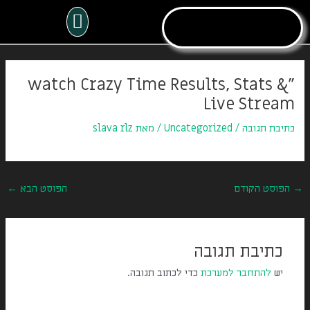
ילוג
תפריט
תוכן
Post
navigation
"watch Crazy Time Results, Stats &
Live Stream
כתיבת תגובה
/
Uncategorized
/ מאת
slava rlz
→
הפוסט הקודם
הפוסט הבא
←
כתיבת תגובה
יש
להתחבר למערכת
כדי לכתוב תגובה.