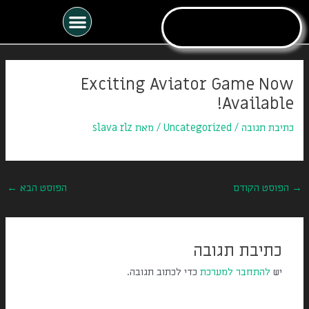
ילוג
תפריט
תוכן
Post
navigation
Exciting Aviator Game Now
Available!
כתיבת תגובה
/
Uncategorized
/ מאת
slava rlz
→
הפוסט הקודם
הפוסט הבא
←
כתיבת תגובה
יש
להתחבר למערכת
כדי לכתוב תגובה.