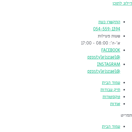
דילוג לתוכן
התקשרו כעת
054-559-1394
שעות פעילות
א'-ה': 08:00 - 17:00
FACEBOOK
@prostyleisrael
INSTAGRAM
@prostyleisrael
עמוד הבית
תיק עבודות
טקסטורות
אודות
תפריט
עמוד הבית