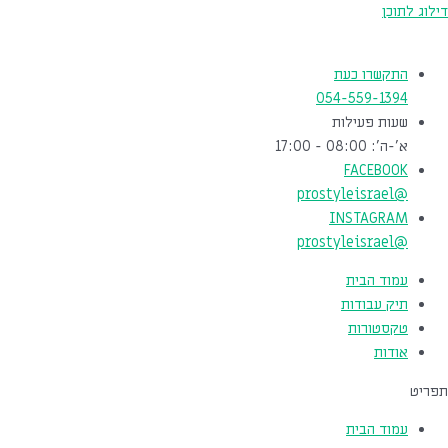
דילוג לתוכן
התקשרו כעת
054-559-1394
שעות פעילות
א'-ה': 08:00 - 17:00
FACEBOOK
@prostyleisrael
INSTAGRAM
@prostyleisrael
עמוד הבית
תיק עבודות
טקסטורות
אודות
תפריט
עמוד הבית