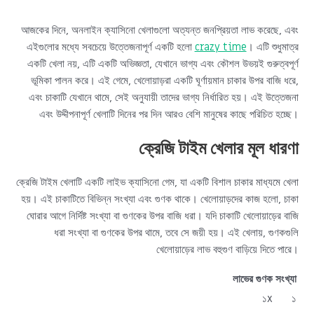
আজকের দিনে, অনলাইন ক্যাসিনো খেলাগুলো অত্যন্ত জনপ্রিয়তা লাভ করেছে, এবং
এইগুলোর মধ্যে সবচেয়ে উত্তেজনাপূর্ণ একটি হলো
crazy time
। এটি শুধুমাত্র
একটি খেলা নয়, এটি একটি অভিজ্ঞতা, যেখানে ভাগ্য এবং কৌশল উভয়ই গুরুত্বপূর্ণ
ভূমিকা পালন করে। এই গেমে, খেলোয়াড়রা একটি ঘূর্ণায়মান চাকার উপর বাজি ধরে,
এবং চাকাটি যেখানে থামে, সেই অনুযায়ী তাদের ভাগ্য নির্ধারিত হয়। এই উত্তেজনা
এবং উদ্দীপনাপূর্ণ খেলাটি দিনের পর দিন আরও বেশি মানুষের কাছে পরিচিত হচ্ছে।
ক্রেজি টাইম খেলার মূল ধারণা
ক্রেজি টাইম খেলাটি একটি লাইভ ক্যাসিনো গেম, যা একটি বিশাল চাকার মাধ্যমে খেলা
হয়। এই চাকাটিতে বিভিন্ন সংখ্যা এবং গুণক থাকে। খেলোয়াড়দের কাজ হলো, চাকা
ঘোরার আগে নির্দিষ্ট সংখ্যা বা গুণকের উপর বাজি ধরা। যদি চাকাটি খেলোয়াড়ের বাজি
ধরা সংখ্যা বা গুণকের উপর থামে, তবে সে জয়ী হয়। এই খেলায়, গুণকগুলি
খেলোয়াড়ের লাভ বহুগুণ বাড়িয়ে দিতে পারে।
লাভের গুণক
সংখ্যা
১x
১